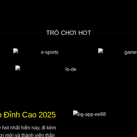
TRÒ CHƠI HOT
o Đỉnh Cao 2025
 hot nhất hiện nay, đi kèm
ơi mới và thành viên thân