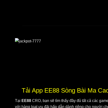
Tải App EE88 Sòng Bài Ma Ca
Tại
EE88
CRO, bạn sẽ tìm thấy đầy đủ tất cả các game
với hàng loạt ưu đãi hấp dẫn dành riêng cho người ch