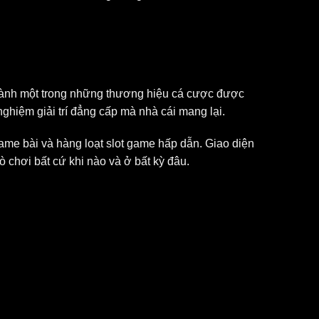
36k***9
583201
 thành một trong những thương hiệu cá cược được
92m***2
nghiệm giải trí đẳng cấp mà nhà cái mang lại.
145708
 game bài và hàng loạt slot game hấp dẫn. Giao diện
71b***8
ò chơi bất cứ khi nào và ở bất kỳ đâu.
968432
08r***3
427905
47x***6
305174
58z***7
229871