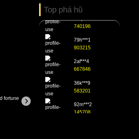
Top phá hũ
13q***5
740196
79h***1
903215
2af***4
667846
36k***9
583201
92m***2
145708
71b***8
968432
08r***3