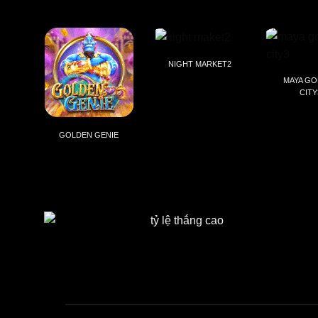
OD
LUCKY JAGUAR
TRESURES OF
GOLDEN 
AZTEC