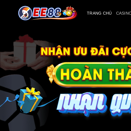
Skip
to
TRANG CHỦ
CASIN
content