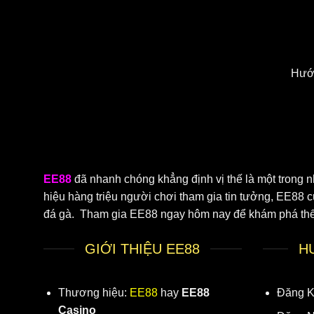
Hướ
EE88
đã nhanh chóng khẳng định vị thế là một trong
hiệu hàng triệu người chơi tham gia tin tưởng, EE88 cu
đá gà. Tham gia EE88 ngay hôm nay để khám phá thế gi
GIỚI THIỆU EE88
H
Thương hiệu:
EE88
hay
EE88
Đăng 
Casino